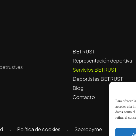
BETRUST
Representación deportiva
etrust.es
Servicios BETRUST
Deportistas BETRUST
Blog
Contacto
Para ofrecer l
acceder a la i
datos como el 
retirar el cons
ad
Política de cookies
Sepropyme
A