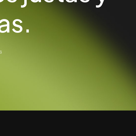
as.
s