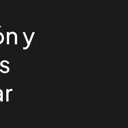
ón y
s
ar