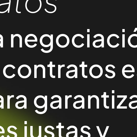
atos
a negociaci
 contratos e
ra garantiz
s justas y