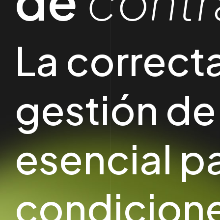
de
contr
La correct
gestión de
esencial pa
condicione