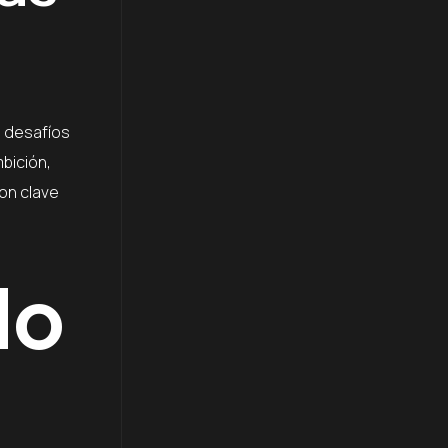
s desafíos
bición,
on clave
do