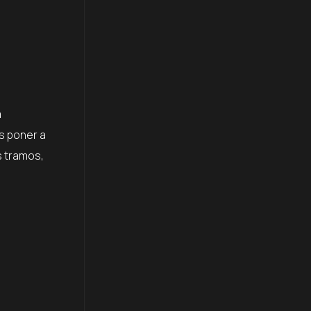
a
s poner a
s tramos,