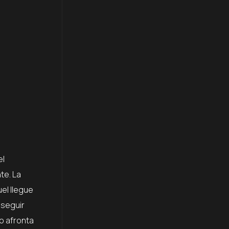
el
te. La
el llegue
 seguir
o afronta